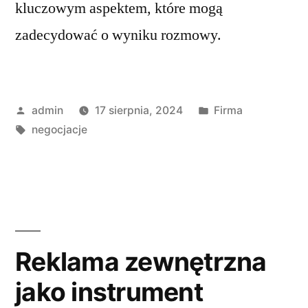
kluczowym aspektem, które mogą
zadecydować o wyniku rozmowy.
Opublikowane
Opublikowano
admin
17 sierpnia, 2024
Firma
przez
Tagi:
w
negocjacje
Reklama zewnętrzna
jako instrument