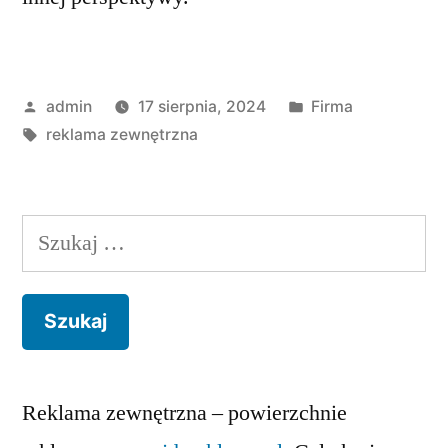
Opublikowane
Opublikowano
admin
17 sierpnia, 2024
Firma
przez
Tagi:
w
reklama zewnętrzna
Szukaj:
Reklama zewnętrzna – powierzchnie