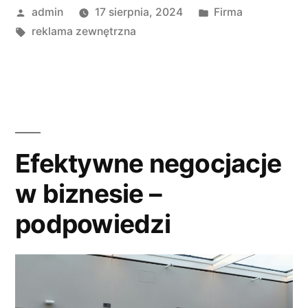
Opublikowane
Opublikowano
admin
17 sierpnia, 2024
Firma
reklamy
przez
Tagi:
w
reklama zewnętrzna
zewnętrznej”
Efektywne negocjacje
w biznesie –
podpowiedzi